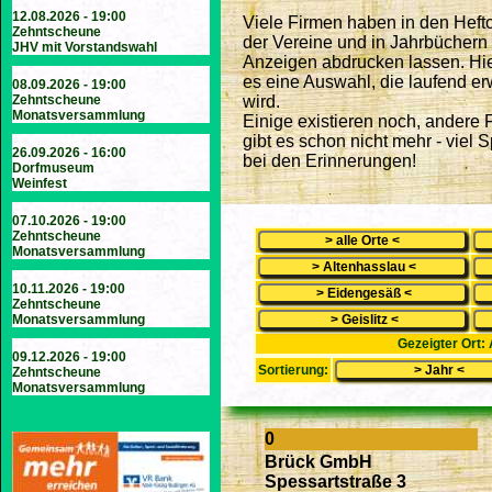
12.08.2026 - 19:00
Viele Firmen haben in den Heft
Zehntscheune
der Vereine und in Jahrbüchern 
JHV mit Vorstandswahl
Anzeigen abdrucken lassen. Hie
es eine Auswahl, die laufend erw
08.09.2026 - 19:00
Zehntscheune
wird.
Monatsversammlung
Einige existieren noch, andere 
gibt es schon nicht mehr - viel 
26.09.2026 - 16:00
bei den Erinnerungen!
Dorfmuseum
Weinfest
07.10.2026 - 19:00
Zehntscheune
Monatsversammlung
10.11.2026 - 19:00
Zehntscheune
Monatsversammlung
Gezeigter Ort: 
09.12.2026 - 19:00
Sortierung:
Zehntscheune
Monatsversammlung
0
Brück GmbH
Spessartstraße 3