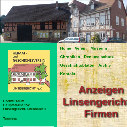
Home
Verein
Museum
Chroniken
Denkmalschutz
Geschichtsblätter
Archiv
Kontakt
Anzeigen
Linsengerich
Dorfmuseum
Hauptstraße 15c
Linsengericht-Altenhaßlau
Firmen
Termine: